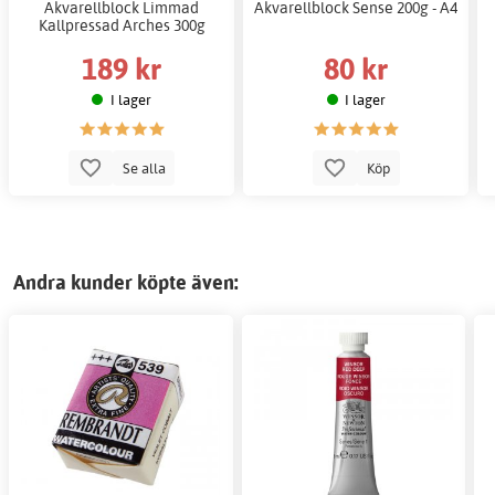
Akvarellblock Limmad
Akvarellblock Sense 200g - A4
Kallpressad Arches 300g
189 kr
80 kr
I lager
I lager
Se alla
Köp
Andra kunder köpte även: