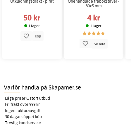
Utklädningsdräkt - pirat
Obehandlade träbokstäver -
80x5 mm
50 kr
4 kr
I lager
I lager
Köp
Se alla
Varför handla på Skapamer.se
Låga priser & stort utbud
Fri frakt över 999 kr
Ingen fakturaavgift
30 dagars öppet köp
Trevlig kundservice