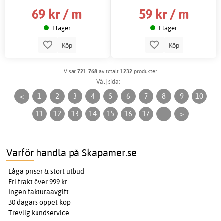
69 kr / m
59 kr / m
I lager
I lager
Köp
Köp
Visar
721-768
av totalt
1232
produkter
Välj sida:
<
1
2
3
4
5
6
7
8
9
10
11
12
13
14
15
16
17
...
>
Varför handla på Skapamer.se
Låga priser & stort utbud
Fri frakt över 999 kr
Ingen fakturaavgift
30 dagars öppet köp
Trevlig kundservice