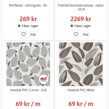
Rörflätat - rottingväv - fin
Tvättad bomullscanvas - natur
- 25 m
269 kr
2269 kr
Fåtal i lager
Fåtal i lager
Köp
Köp
Vaxduk PVC Citron - Grå
Vaxduk PVC Wille
69 kr / m
69 kr / m