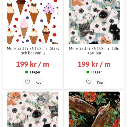
Mönstrad Trikå 150 cm - Glass
Mönstrad Trikå 150 cm - Lille
och bär vanilj
Katt blå
199 kr / m
199 kr / m
I lager
I lager
Köp
Köp