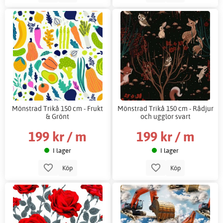
Mönstrad Trikå 150 cm - Frukt
Mönstrad Trikå 150 cm - Rådjur
& Grönt
och ugglor svart
199 kr / m
199 kr / m
I lager
I lager
Köp
Köp