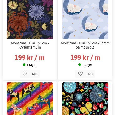
Mönstrad Trikå 150 cm -
Mönstrad Trikå 150 cm - Lamm
Krysantemum
på moln blå
199 kr / m
199 kr / m
I lager
I lager
Köp
Köp