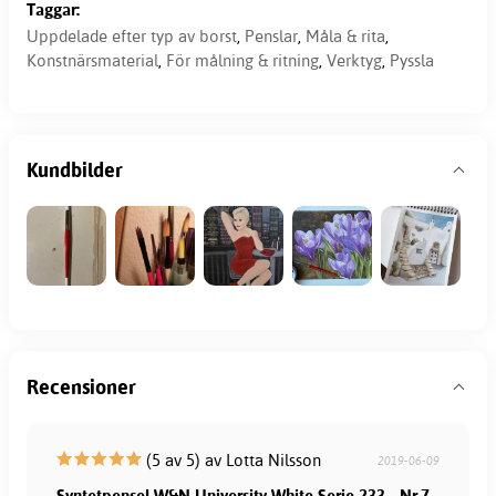
Taggar:
Uppdelade efter typ av borst
,
Penslar
,
Måla & rita
,
Konstnärsmaterial
,
För målning & ritning
,
Verktyg
,
Pyssla
Kundbilder
Recensioner
(5 av 5) av Lotta Nilsson
2019-06-09
Syntetpensel W&N University White Serie 233 - Nr.7