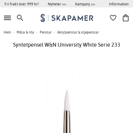
Information
Fri frakt över 999 kr!
Nyheter >>
Kampanj >>
Hem
>
Måla & rita
>
Penslar
>
Akrylpenslar & oljepenslar
Syntetpensel W&N University White Serie 233