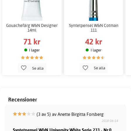
Gouachefärg W&N Designer
Syntetpensel W&N Cotman
14ml
111
71 kr
42 kr
I lager
I lager
Se alla
Se alla
Recensioner
(3 av 5) av Anette Birgitta Forsberg
2018-06-14
Syntetpensel W&N University White Serie 233 - Nr.0