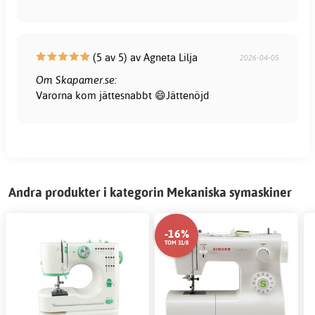
(5 av 5) av Agneta Lilja
2026-04-05
Om Skapamer.se:
Varorna kom jättesnabbt 😄Jättenöjd
Andra produkter i kategorin Mekaniska symaskiner
-16%
TOM 31/8