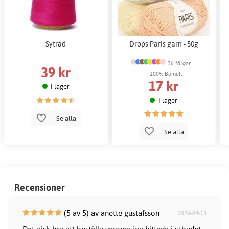
Sytråd
Drops Paris garn - 50g
36 färger
39 kr
100% Bomull
17 kr
I lager
I lager
Se alla
Se alla
Recensioner
(5 av 5) av anette gustafsson
2026-04-13