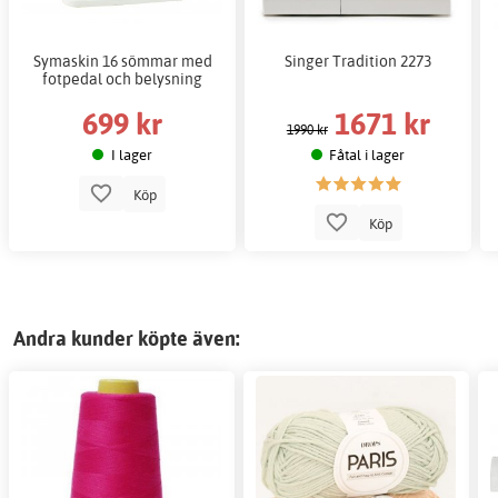
Symaskin 16 sömmar med
Singer Tradition 2273
fotpedal och belysning
699 kr
1671 kr
1990 kr
I lager
Fåtal i lager
Köp
Köp
Andra kunder köpte även: