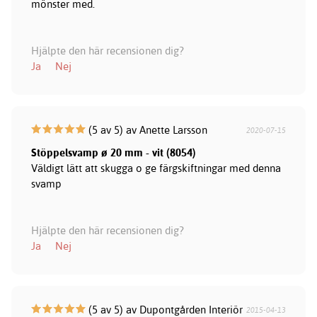
mönster med.
Hjälpte den här recensionen dig?
Ja
Nej
(5 av 5) av Anette Larsson
2020-07-15
Stöppelsvamp ø 20 mm - vit (8054)
Väldigt lätt att skugga o ge färgskiftningar med denna
svamp
Hjälpte den här recensionen dig?
Ja
Nej
(5 av 5) av Dupontgården Interiör
2015-04-13