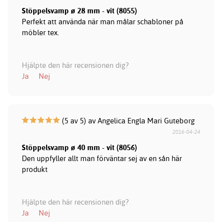
Stöppelsvamp ø 28 mm - vit (8055)
Perfekt att använda när man målar schabloner på
möbler tex.
Hjälpte den här recensionen dig?
Ja
Nej
(5 av 5) av Angelica Engla Mari Guteborg
2016-04-24
Stöppelsvamp ø 40 mm - vit (8056)
Den uppfyller allt man förväntar sej av en sån här
produkt
Hjälpte den här recensionen dig?
Ja
Nej