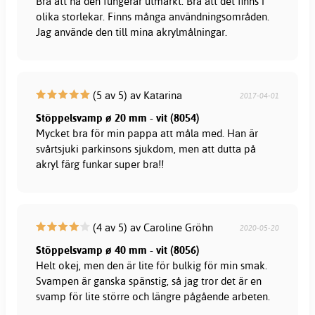
Bra att ha den fungerar utmärkt. Bra att det finns i
olika storlekar. Finns många användningsområden.
Jag använde den till mina akrylmålningar.
(5 av 5) av Katarina
2017-04-01
Stöppelsvamp ø 20 mm - vit (8054)
Mycket bra för min pappa att måla med. Han är
svårtsjuki parkinsons sjukdom, men att dutta på
akryl färg funkar super bra!!
(4 av 5) av Caroline Gröhn
2020-05-20
Stöppelsvamp ø 40 mm - vit (8056)
Helt okej, men den är lite för bulkig för min smak.
Svampen är ganska spänstig, så jag tror det är en
svamp för lite större och längre pågående arbeten.