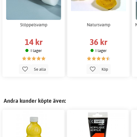
Stöppelsvamp
Natursvamp
14 kr
36 kr
I lager
I lager
Se alla
Köp
Andra kunder köpte även: