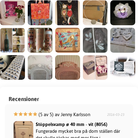
Recensioner
(5 av 5) av Jenny Karlsson
2016-03-23
Stöppelsvamp ø 40 mm - vit (8056)
Fungerade mycket bra på dom ställen där
det skulle täckas med mer färg i