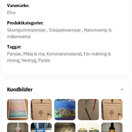
Varumärke:
Efco
Produktkategorier:
Skumgummipenslar
,
Stöppelsvampar
,
Natursvamp &
målarsvamp
Taggar:
Penslar
,
Måla & rita
,
Konstnärsmaterial
,
För målning &
ritning
,
Verktyg
,
Pyssla
Kundbilder