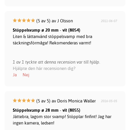
(5 av 5) av J Olsson
2011-06-07
Stöppelsvamp ø 20 mm - vit (8054)
Liten & lättanvänd stöppelsvamp med bra
täckningsförmåga! Rekomenderas varmt!
1 av 1 tyckte att denna recension var till hjälp.
Hjälpte den här recensionen dig?
Ja
Nej
(5 av 5) av Doris Monica Waller
2016-05-05
Stöppelsvamp ø 28 mm - vit (8055)
Jättebra, lagom stor svamp! Stöpplar finfint! Jag har
ingen kamera, ledsen!