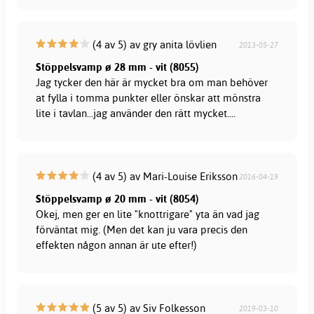
(4 av 5) av gry anita lövlien
2013-05-27
Stöppelsvamp ø 28 mm - vit (8055)
Jag tycker den här är mycket bra om man behöver
at fylla i tomma punkter eller önskar att mönstra
lite i tavlan...jag använder den rätt mycket....
(4 av 5) av Mari-Louise Eriksson
2016-04-19
Stöppelsvamp ø 20 mm - vit (8054)
Okej, men ger en lite "knottrigare" yta än vad jag
förväntat mig. (Men det kan ju vara precis den
effekten någon annan är ute efter!)
(5 av 5) av Siv Folkesson
2019-03-10