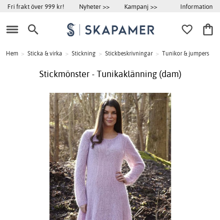
Information
Fri frakt över 999 kr!
Nyheter >>
Kampanj >>
Hem
>
Sticka & virka
>
Stickning
>
Stickbeskrivningar
>
Tunikor & jumpers
Stickmönster - Tunikaklänning (dam)