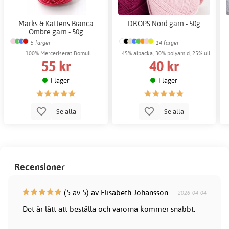
Marks & Kattens Bianca
DROPS Nord garn - 50g
Ombre garn - 50g
5 färger
14 färger
100% Merceriserat Bomull
45% alpacka, 30% polyamid, 25% ull
55 kr
40 kr
I lager
I lager
Se alla
Se alla
Recensioner
(5 av 5) av Elisabeth Johansson
2026-04-04
Det är lätt att beställa och varorna kommer snabbt.