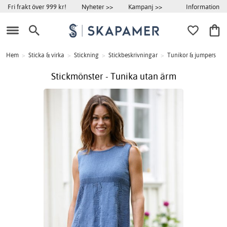
Information
Fri frakt över 999 kr!
Nyheter >>
Kampanj >>
Hem
>
Sticka & virka
>
Stickning
>
Stickbeskrivningar
>
Tunikor & jumpers
Stickmönster - Tunika utan ärm