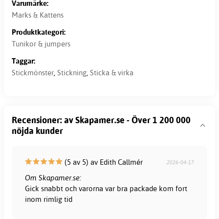
Varumärke:
Marks & Kattens
Produktkategori:
Tunikor & jumpers
Taggar:
Stickmönster
,
Stickning
,
Sticka & virka
Recensioner: av Skapamer.se - Över 1 200 000
nöjda kunder
(5 av 5) av Edith Callmér
2026-04-17
Om Skapamer.se:
Gick snabbt och varorna var bra packade kom fort
inom rimlig tid