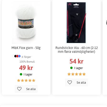
M&K Flox garn - 50g
Rundstickor Alu - 60 cm (2-12
mm flera valmöjligheter)
6 färger
54 kr
100% Bomull
49 kr
I lager
I lager
Se alla
Se alla