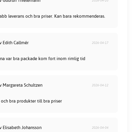
av Gudrun Thielemann
2026-04-20
snabb leverans och bra priser. Kan bara rekommenderas.
v Edith Callmér
2026-04-17
na var bra packade kom fort inom rimlig tid
av Margareta Schultzen
2026-04-12
och bra produkter till bra priser
av Elisabeth Johansson
2026-04-04