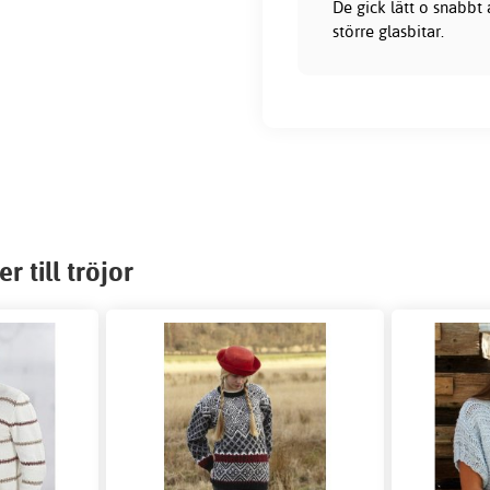
De gick lätt o snabbt
större glasbitar.
 till tröjor