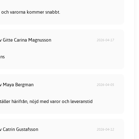
lla och varorna kommer snabbt.
av Gitte Carina Magnusson
2026-04-17
ans
av Maya Bergman
2026-04-05
ställer härifrån, nöjd med varor och leveranstid
v Catrin Gustafsson
2026-04-12