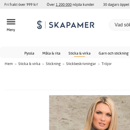
Fri frakt över 999 kr!
Över
1 200 000
nöjda kunder
30 dagars öppet
Meny
Pyssla
Måla & rita
Sticka & virka
Garn och stickning
Hem
>
Sticka & virka
>
Stickning
>
Stickbeskrivningar
>
Tröjor