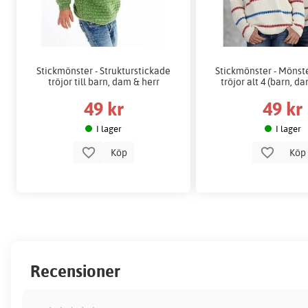
Stickmönster - Strukturstickade
Stickmönster - Mönst
tröjor till barn, dam & herr
tröjor alt 4 (barn, d
49 kr
49 kr
I lager
I lager
Köp
Kö
Recensioner