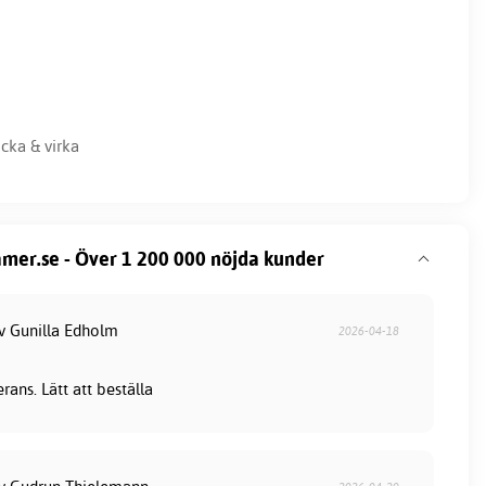
icka & virka
mer.se - Över 1 200 000 nöjda kunder
av Gunilla Edholm
2026-04-18
ans. Lätt att beställa