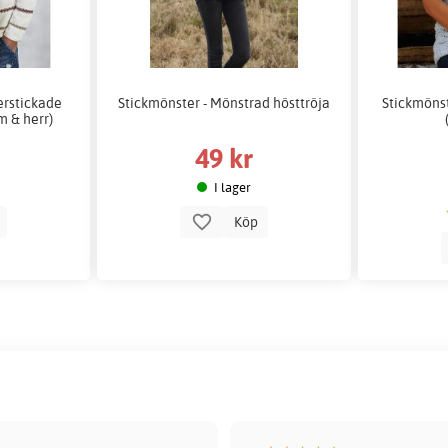
erstickade
Stickmönster - Mönstrad hösttröja
Stickmöns
am & herr)
49 kr
I lager
p
Köp