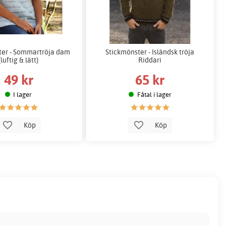
ter - Sommartröja dam
Stickmönster - Isländsk tröja
(luftig & lätt)
Riddari
49 kr
65 kr
I lager
Fåtal i lager
Köp
Köp