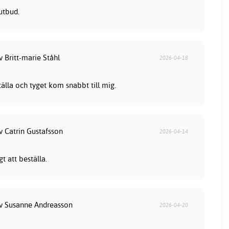
utbud.
v Britt-marie Ståhl
2026-04-18
tälla och tyget kom snabbt till mig.
v Catrin Gustafsson
2026-04-14
t att beställa.
av Susanne Andreasson
2026-04-20