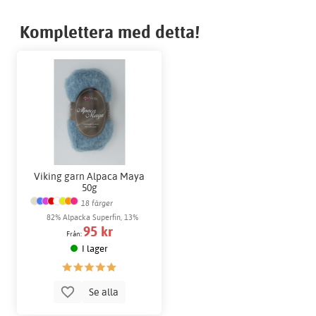
Komplettera med detta!
Viking garn Alpaca Maya
50g
18 färger
82% Alpacka Superfin, 13%
95 kr
Merinoull, 5% Nylon
Från:
I lager
Se alla