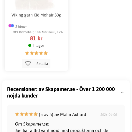
Viking garn Kid Mohair 50g
3 färger
70% Kidmohair, 18% Merinoull, 12%
81 kr
Nylon
I lager
Se alla
Recensioner: av Skapamer.se - Över 1 200 000
nöjda kunder
(5 av 5) av Malin Axfjord
2026-04-06
Om Skapamer.se:
Jag har alltid varit nöjd med produkterna och de