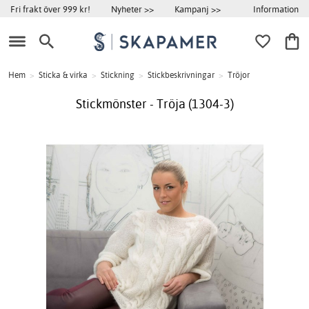
Information
Fri frakt över 999 kr!
Nyheter >>
Kampanj >>
Hem
>
Sticka & virka
>
Stickning
>
Stickbeskrivningar
>
Tröjor
Stickmönster - Tröja (1304-3)