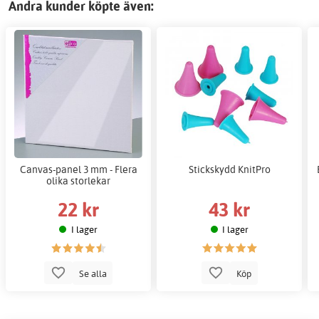
Andra kunder köpte även:
Canvas-panel 3 mm - Flera
Stickskydd KnitPro
olika storlekar
22 kr
43 kr
I lager
I lager
Se alla
Köp