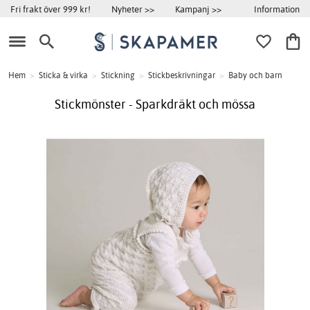
Information
Fri frakt över 999 kr!
Nyheter >>
Kampanj >>
Hem
>
Sticka & virka
>
Stickning
>
Stickbeskrivningar
>
Baby och barn
Stickmönster - Sparkdräkt och mössa