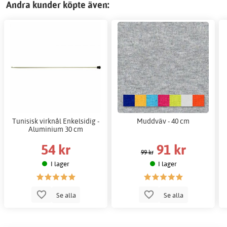
Andra kunder köpte även:
Tunisisk virknål Enkelsidig -
Muddväv - 40 cm
Aluminium 30 cm
54 kr
91 kr
99 kr
I lager
I lager
Se alla
Se alla