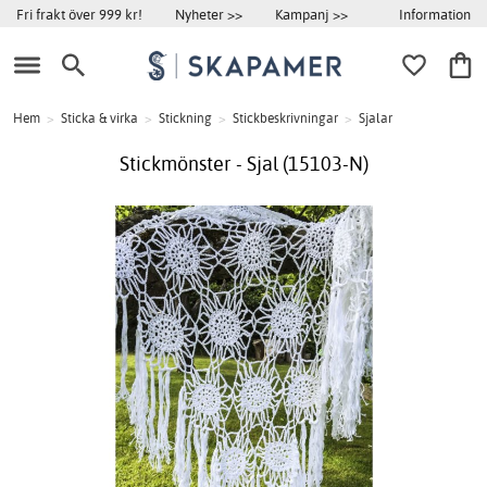
Information
Fri frakt över 999 kr!
Nyheter >>
Kampanj >>
Hem
>
Sticka & virka
>
Stickning
>
Stickbeskrivningar
>
Sjalar
Stickmönster - Sjal (15103-N)