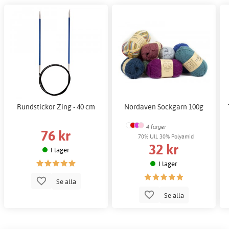
Rundstickor Zing - 40 cm
Nordaven Sockgarn 100g
4 färger
76 kr
70% Ull, 30% Polyamid
32 kr
I lager
I lager
Se alla
Se alla