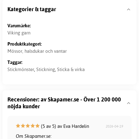
Kategorier & taggar
Varumärke:
Viking garn
Produktkategori:
Mössor, halsdukar och vantar
Taggar:
Stickmönster
,
Stickning
,
Sticka & virka
Recensioner: av Skapamer.se - Över 1 200 000
nöjda kunder
(5 av 5) av Eva Hardelin
2026-04-19
Om Skapamer.se: