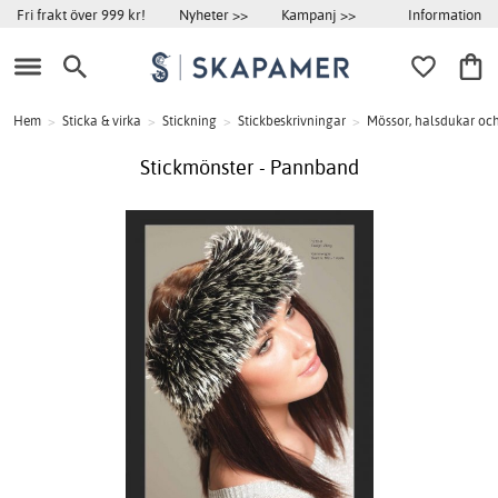
Information
Fri frakt över 999 kr!
Nyheter >>
Kampanj >>
Hem
>
Sticka & virka
>
Stickning
>
Stickbeskrivningar
>
Mössor, halsdukar oc
Stickmönster - Pannband