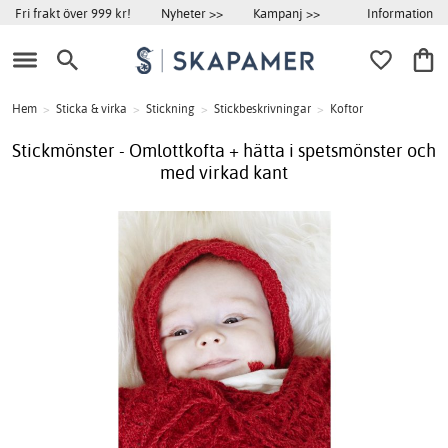
Information
Fri frakt över 999 kr!
Nyheter >>
Kampanj >>
Hem
>
Sticka & virka
>
Stickning
>
Stickbeskrivningar
>
Koftor
Stickmönster - Omlottkofta + hätta i spetsmönster och
med virkad kant