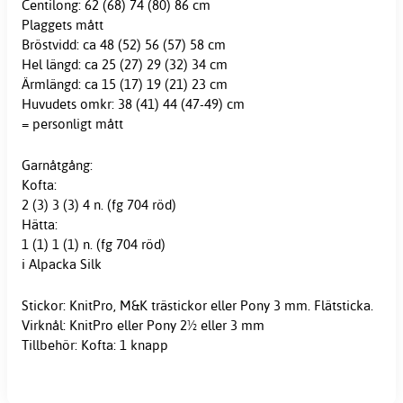
Centilong: 62 (68) 74 (80) 86 cm
Plaggets mått
Bröstvidd: ca 48 (52) 56 (57) 58 cm
Hel längd: ca 25 (27) 29 (32) 34 cm
Ärmlängd: ca 15 (17) 19 (21) 23 cm
Huvudets omkr: 38 (41) 44 (47-49) cm
= personligt mått
Garnåtgång:
Kofta:
2 (3) 3 (3) 4 n. (fg 704 röd)
Hätta:
1 (1) 1 (1) n. (fg 704 röd)
i Alpacka Silk
Stickor: KnitPro, M&K trästickor eller Pony 3 mm. Flätsticka.
Virknål: KnitPro eller Pony 2½ eller 3 mm
Tillbehör: Kofta: 1 knapp