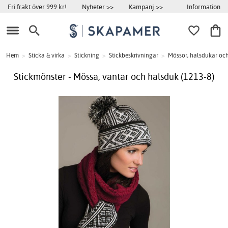
Information
Fri frakt över 999 kr!
Nyheter >>
Kampanj >>
Hem
>
Sticka & virka
>
Stickning
>
Stickbeskrivningar
>
Mössor, halsdukar oc
Stickmönster - Mössa, vantar och halsduk (1213-8)