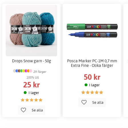
Drops Snow garn - 50g
Posca Marker PC-1M 0,7 mm
Extra Fine - Olika färger
29 färger
50 kr
100% Ull
25 kr
I lager
I lager
Se alla
Se alla