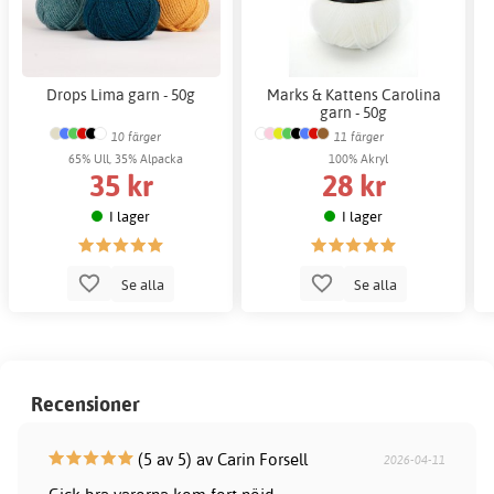
Drops Lima garn - 50g
Marks & Kattens Carolina
garn - 50g
10 färger
11 färger
65% Ull, 35% Alpacka
100% Akryl
35 kr
28 kr
I lager
I lager
Se alla
Se alla
Recensioner
(5 av 5) av Carin Forsell
2026-04-11