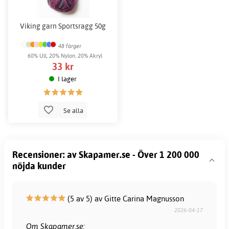
Viking garn Sportsragg 50g
48 färger
60% Ull, 20% Nylon, 20% Akryl
33 kr
I lager
Se alla
Recensioner: av Skapamer.se - Över 1 200 000
nöjda kunder
(5 av 5) av Gitte Carina Magnusson
2026-04-17
Om Skapamer.se: