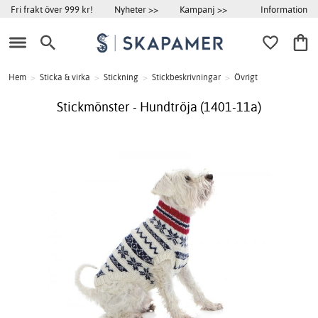
Information
Fri frakt över 999 kr!
Nyheter >>
Kampanj >>
Hem
>
Sticka & virka
>
Stickning
>
Stickbeskrivningar
>
Övrigt
Stickmönster - Hundtröja (1401-11a)