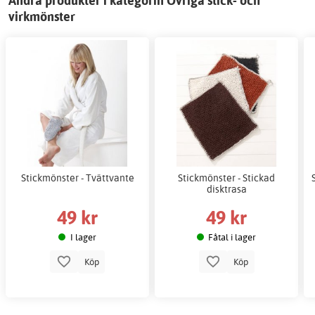
Andra produkter i kategorin Övriga stick- och
virkmönster
Stickmönster - Tvättvante
Stickmönster - Stickad
disktrasa
49 kr
49 kr
I lager
Fåtal i lager
Köp
Köp