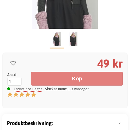
49 kr
Antal:
Endast 3 st i lager
- Skickas inom: 1-3 vardagar
Produktbeskrivning: