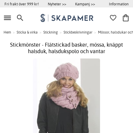
Information
Fri frakt över 999 kr!
Nyheter >>
Kampanj >>
Hem
>
Sticka & virka
>
Stickning
>
Stickbeskrivningar
>
Mössor, halsdukar oc
Stickmönster - Flätstickad basker, mössa, knäppt
halsduk, halsdukspolo och vantar