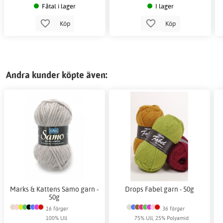
Fåtal i lager
I lager
Köp
Köp
Andra kunder köpte även:
Marks & Kattens Samo garn -
Drops Fabel garn - 50g
50g
16 färger
36 färger
100% Ull
75% Ull, 25% Polyamid