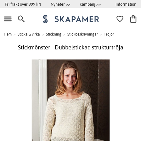
Information
Fri frakt över 999 kr!
Nyheter >>
Kampanj >>
Hem
>
Sticka & virka
>
Stickning
>
Stickbeskrivningar
>
Tröjor
Stickmönster - Dubbelstickad strukturtröja