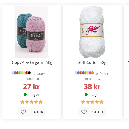
Drops Alaska garn - 50g
Soft Cotton 50g
17 färger
35 färger
100% Ull
100% Bomull
27 kr
38 kr
I lager
I lager
Se alla
Se alla