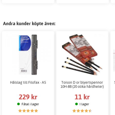
Andra kunder köpte även:
Hålslag till Filofax - A5
Toison D or blyertspennor
10H-8B (20 olika hårdheter)
229 kr
11 kr
Fåtal i lager
I lager