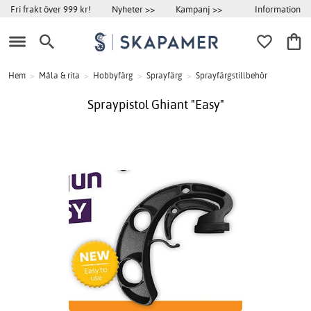
Information
Fri frakt över 999 kr!
Nyheter >>
Kampanj >>
Hem
>
Måla & rita
>
Hobbyfärg
>
Sprayfärg
>
Sprayfärgstillbehör
Spraypistol Ghiant "Easy"