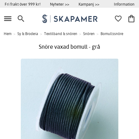
Information
Fri frakt över 999 kr!
Nyheter >>
Kampanj >>
Hem
>
Sy & Brodera
>
Textilband & snören
>
Snören
>
Bomullssnöre
Snöre vaxad bomull - grå