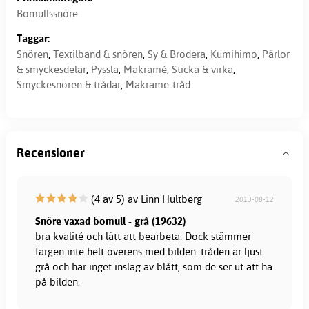
Bomullssnöre
Taggar:
Snören
,
Textilband & snören
,
Sy & Brodera
,
Kumihimo
,
Pärlor
& smyckesdelar
,
Pyssla
,
Makramé
,
Sticka & virka
,
Smyckesnören & trådar
,
Makrame-tråd
Recensioner
(4 av 5) av Linn Hultberg
2013-08-12
Snöre vaxad bomull - grå (19632)
bra kvalité och lätt att bearbeta. Dock stämmer
färgen inte helt överens med bilden. tråden är ljust
grå och har inget inslag av blått, som de ser ut att ha
på bilden.