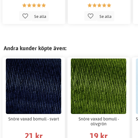
Se alla
Se alla
Andra kunder köpte även:
Snöre vaxad bomull - svart
Snöre vaxad bomull -
S
olivgrön
21 kr
19 kr