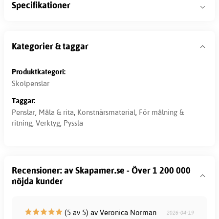
Specifikationer
Kategorier & taggar
Produktkategori:
Skolpenslar
Taggar:
Penslar
,
Måla & rita
,
Konstnärsmaterial
,
För målning &
ritning
,
Verktyg
,
Pyssla
Recensioner: av Skapamer.se - Över 1 200 000
nöjda kunder
(5 av 5) av Veronica Norman
2026-04-19