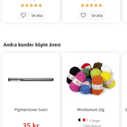
Se alla
Se alla
Andra kunder köpte även:
Pigmentliner Svart
Minibomull 10g
S
5 färger
35 kr
100% Bomull