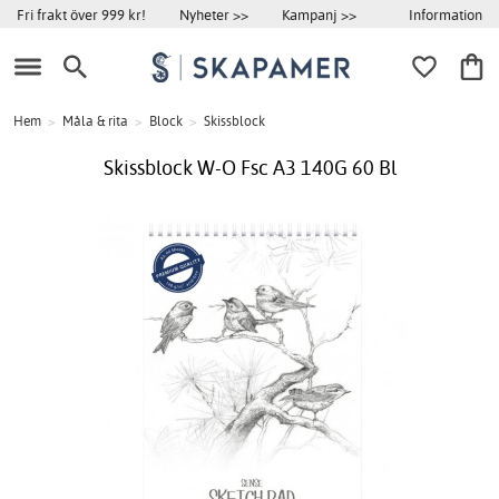
Information
Fri frakt över 999 kr!
Nyheter >>
Kampanj >>
Hem
>
Måla & rita
>
Block
>
Skissblock
Skissblock W-O Fsc A3 140G 60 Bl