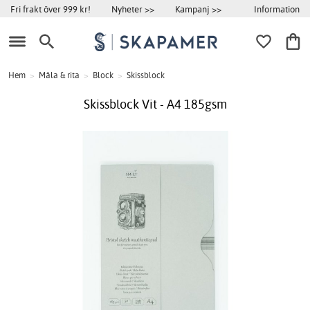
Information
Fri frakt över 999 kr!
Nyheter >>
Kampanj >>
Hem
>
Måla & rita
>
Block
>
Skissblock
Skissblock Vit - A4 185gsm