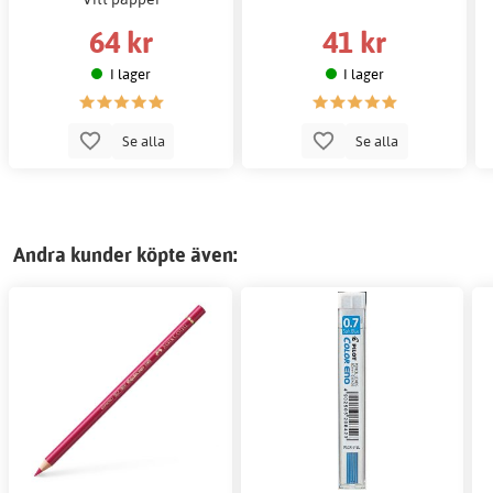
64 kr
41 kr
I lager
I lager
Se alla
Se alla
Andra kunder köpte även: