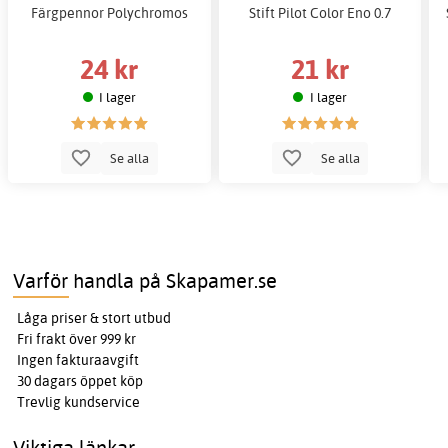
Färgpennor Polychromos
Stift Pilot Color Eno 0.7
24 kr
21 kr
I lager
I lager
Se alla
Se alla
Varför handla på Skapamer.se
Låga priser & stort utbud
Fri frakt över 999 kr
Ingen fakturaavgift
30 dagars öppet köp
Trevlig kundservice
Viktiga länkar