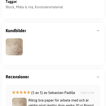
Taggar:
Block
,
Måla & rita
,
Konstnärsmaterial
Kundbilder
Recensioner
(5 av 5) av Sebastian Padilla
2020-11-06
Riktig bra paper för arbeta med och är
väldig nöjd jämför dom andra 20 st Bristol