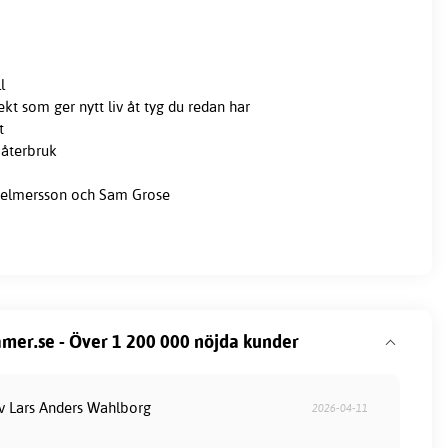
l
ekt som ger nytt liv åt tyg du redan har
t
återbruk
 Helmersson och Sam Grose
mer.se - Över 1 200 000 nöjda kunder
av Lars Anders Wahlborg
2026-04-11