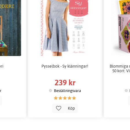
ri
Pysselbok - Sy klänningar!
Blommiga m
50 kort: 
239 kr
er
Beställningsvara
p
Köp