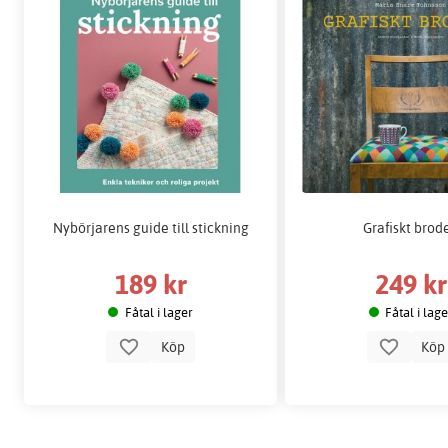
Nybörjarens guide till stickning
Grafiskt brode
189 kr
249 kr
Fåtal i lager
Fåtal i lag
Köp
Kö