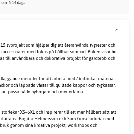
inom: 5-14 dagar
 15 syprojekt som hjälper dig att återanvända tygrester och
h accessoarer med fokus på hållbar sömnad. Boken visar hur
las till användbara och dekorativa projekt för garderob och
undläggande metoder för att arbeta med återbrukat material
ackor och lappade västar till quiltade kappor och tygkassar.
 att passa både nybörjare och mer erfarna
storlekar XS–6XL och inspirerar till ett mer hållbart sätt att
Författarna Birgitta Helmersson och Sam Grose arbetar med
rbruk genom sina kreativa projekt, workshops och