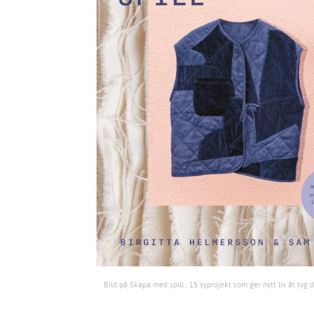
Bild på Skapa med spill : 15 syprojekt som ger nytt liv åt tyg 