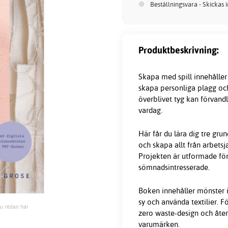
Beställningsvara - Skickas 
Produktbeskrivning:
Skapa med spill innehåller
skapa personliga plagg oc
överblivet tyg kan förvand
vardag.
Här får du lära dig tre gr
och skapa allt från arbetsj
Projekten är utformade för
sömnadsintresserade.
Boken innehåller mönster i 
sy och använda textilier. 
du redan har
zero waste-design och åte
varumärken.