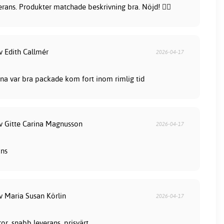
rans. Produkter matchade beskrivning bra. Nöjd! 👍🏻
v Edith Callmér
2026-04-17
na var bra packade kom fort inom rimlig tid
av Gitte Carina Magnusson
2026-04-17
ans
v Maria Susan Körlin
2026-04-17
or, snabb leverans, prisvärt.