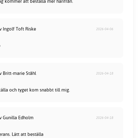
jag kommer att beställa mer härifrån.
v Ingolf Toft Riske
2026-04-06
b
v Britt-marie Ståhl
2026-04-18
tälla och tyget kom snabbt till mig.
av Gunilla Edholm
2026-04-18
ans. Lätt att beställa