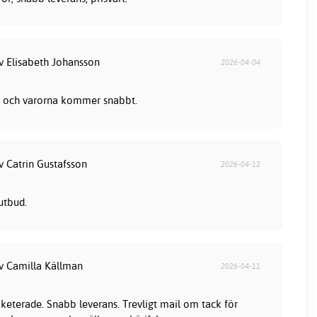
av Elisabeth Johansson
2026-04-04
lla och varorna kommer snabbt.
v Catrin Gustafsson
2026-04-12
utbud.
av Camilla Källman
2026-04-11
keterade. Snabb leverans. Trevligt mail om tack för