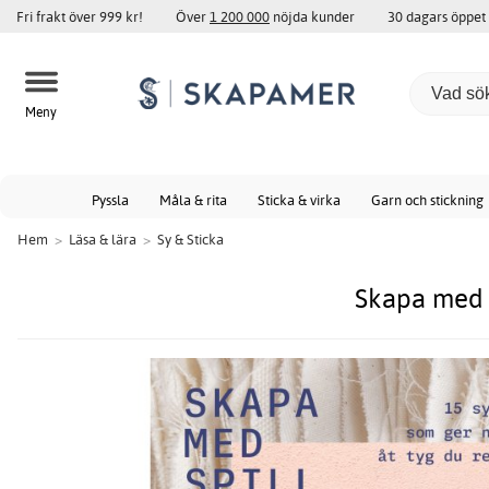
Fri frakt över 999 kr!
Över
1 200 000
nöjda kunder
30 dagars öppet
Meny
Pyssla
Måla & rita
Sticka & virka
Garn och stickning
Hem
>
Läsa & lära
>
Sy & Sticka
Skapa med s