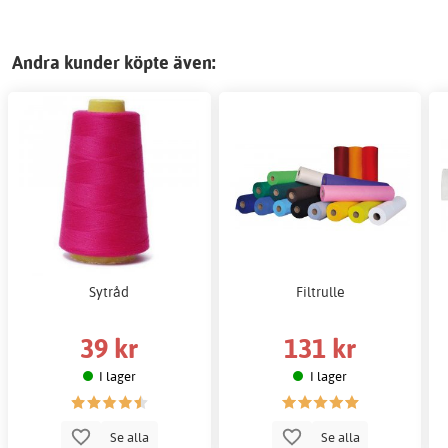
Andra kunder köpte även:
Sytråd
Filtrulle
39 kr
131 kr
I lager
I lager
Se alla
Se alla