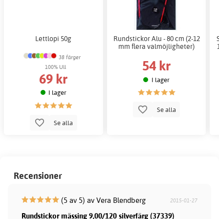
Lettlopi 50g
Rundstickor Alu - 80 cm (2-12
mm flera valmöjligheter)
38 färger
54 kr
100% Ull
69 kr
I lager
I lager
Se alla
Se alla
Recensioner
(5 av 5) av Vera Blendberg
2015-01-27
Rundstickor mässing 9,00/120 silverfärg (37339)