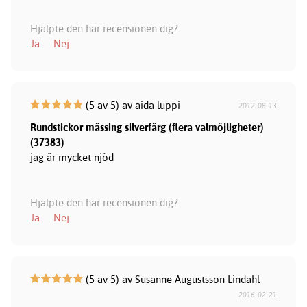
Hjälpte den här recensionen dig?
Ja
Nej
(5 av 5) av aida luppi
2012-08-13
Rundstickor mässing silverfärg (flera valmöjligheter)
(37383)
jag är mycket njöd
Hjälpte den här recensionen dig?
Ja
Nej
(5 av 5) av Susanne Augustsson Lindahl
2016-02-21