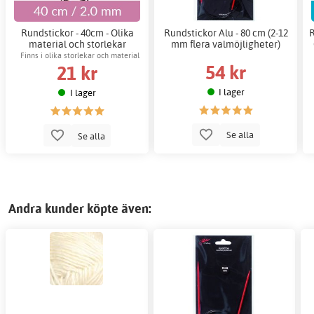
Rundstickor - 40cm - Olika
Rundstickor Alu - 80 cm (2-12
R
material och storlekar
mm flera valmöjligheter)
Finns i olika storlekar och material
54 kr
21 kr
I lager
I lager
Se alla
Se alla
Andra kunder köpte även: