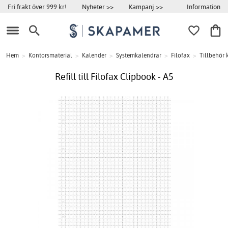
Information
Fri frakt över 999 kr!
Nyheter >>
Kampanj >>
Hem
>
Kontorsmaterial
>
Kalender
>
Systemkalendrar
>
Filofax
>
Tillbehör 
Refill till Filofax Clipbook - A5