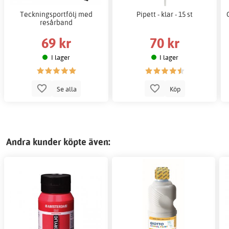
Teckningsportfölj med
Pipett - klar - 15 st
resårband
69 kr
70 kr
I lager
I lager
Se alla
Köp
Andra kunder köpte även: