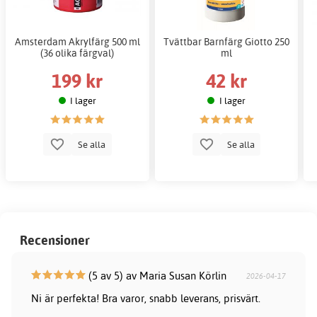
Amsterdam Akrylfärg 500 ml
Tvättbar Barnfärg Giotto 250
(36 olika färgval)
ml
199 kr
42 kr
I lager
I lager
Se alla
Se alla
Recensioner
(5 av 5) av Maria Susan Körlin
2026-04-17
Ni är perfekta! Bra varor, snabb leverans, prisvärt.