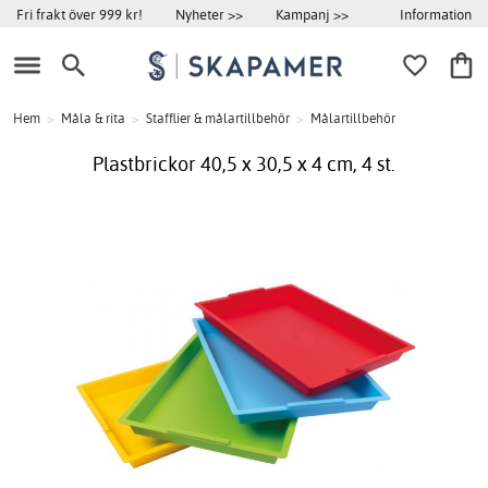
Information
Fri frakt över 999 kr!
Nyheter >>
Kampanj >>
Hem
>
Måla & rita
>
Stafflier & målartillbehör
>
Målartillbehör
Plastbrickor 40,5 x 30,5 x 4 cm, 4 st.