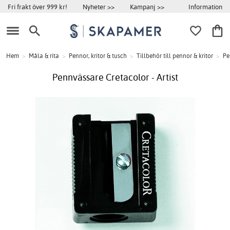
Information
Fri frakt över 999 kr!
Nyheter >>
Kampanj >>
Hem
>
Måla & rita
>
Pennor, kritor & tusch
>
Tillbehör till pennor & kritor
>
Pe
Pennvässare Cretacolor - Artist