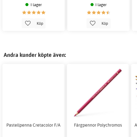
I lager
I lager
Köp
Köp
Andra kunder köpte även:
Pastellpenna Cretacolor F/A
Färgpennor Polychromos
A