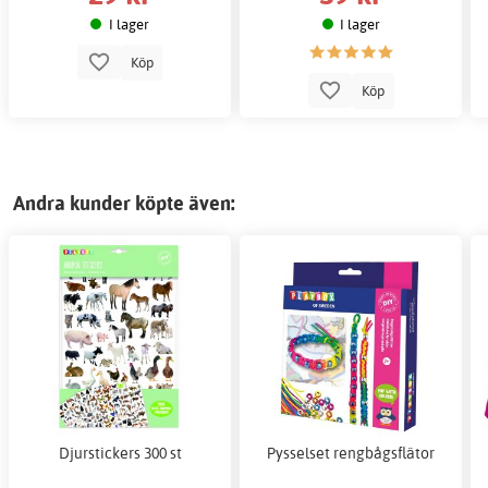
I lager
I lager
Köp
Köp
Andra kunder köpte även:
Djurstickers 300 st
Pysselset rengbågsflätor