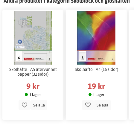
Andra produkter i kategorin Skolblock och gloshäften
Skolhäfte - A5 återvunnet
Skolhäfte - A4 (16 sidor)
papper (32 sidor)
9 kr
19 kr
I lager
I lager
Se alla
Se alla