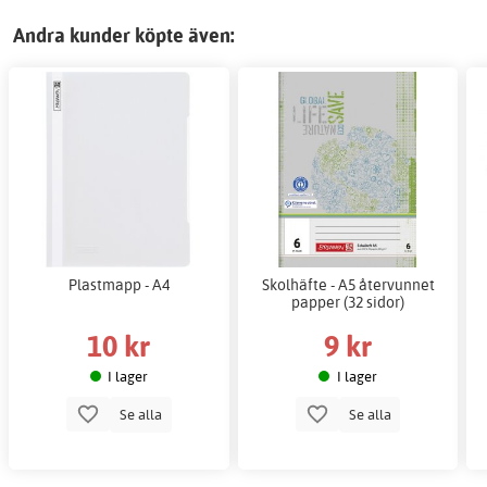
Andra kunder köpte även:
Plastmapp - A4
Skolhäfte - A5 återvunnet
papper (32 sidor)
10 kr
9 kr
I lager
I lager
Se alla
Se alla