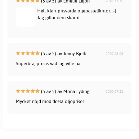
(5 av 5) av Emelie Lejon
2018-11-15
Helt klart prisvärda oljepastellkritor. :-)
Jag gillar dem skarpt.
(5 av 5) av Jenny Bjelk
2020-06-06
Superbra, precis vad jag ville ha!
(5 av 5) av Mona Lyding
2020-07-11
Mycket nöjd med dessa oljepriser.