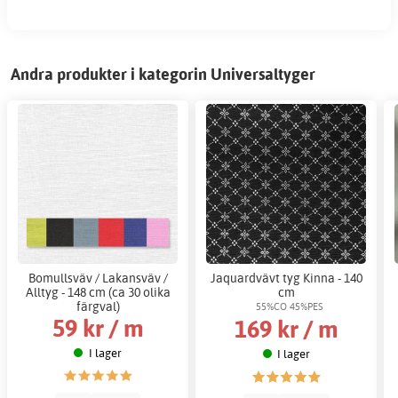
Andra produkter i kategorin Universaltyger
Bomullsväv / Lakansväv /
Jaquardvävt tyg Kinna - 140
Alltyg - 148 cm (ca 30 olika
cm
färgval)
55%CO 45%PES
59 kr / m
169 kr / m
I lager
I lager