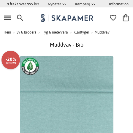
Information
Fri frakt över 999 kr!
Nyheter >>
Kampanj >>
Hem
>
Sy & Brodera
>
Tyg & metervara
>
Klädtyger
>
Muddväv
Muddväv - Bio
-20%
TOM 19/8