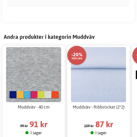
Andra produkter i kategorin Muddväv
-20%
TOM 19/8
Muddväv - 40 cm
Muddväv - Ribbstickat (2*2)
91 kr
87 kr
99 kr
109 kr
I lager
I lager