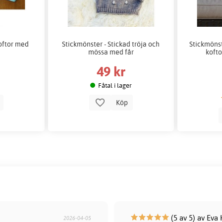
oftor med
Stickmönster - Stickad tröja och
Stickmönste
mössa med får
kofto
49 kr
Fåtal i lager
p
Köp
(5 av 5) av Eva 
2026-04-05