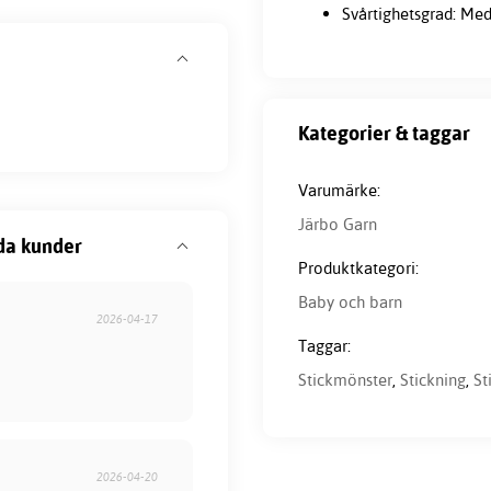
Svårtighetsgrad: Med
Kategorier & taggar
Varumärke:
Järbo Garn
da kunder
Produktkategori:
Baby och barn
2026-04-17
Taggar:
Stickmönster
,
Stickning
,
St
2026-04-20