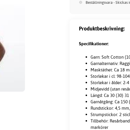
Beställningsvara - Skickas 
Produktbeskrivning:
Specifikationer:
Garn: Soft Cotton (1
Garnalternativ: Ragg
Masktäthet: Ca 18 ma
Storlekar i cl: 98-1
Storlekar i ålder: 2-
Midjevidd (utan reså
Längd: Ca 30 (30) 31
Garnåtgång: Ca 150 (
Rundstickor: 4,5 mm
Strumpstickor: 2 sti
Tillbehör: Resårband 
markörer