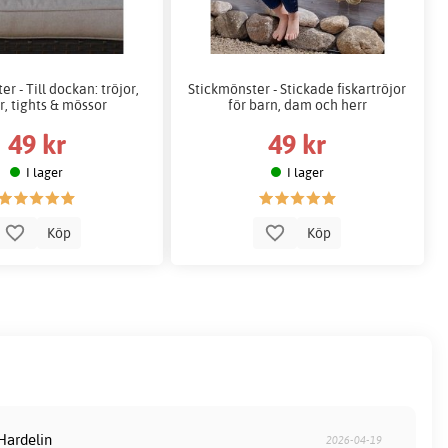
r - Till dockan: tröjor,
Stickmönster - Stickade fiskartröjor
r, tights & mössor
för barn, dam och herr
49 kr
49 kr
I lager
I lager
Köp
Köp
Hardelin
2026-04-19