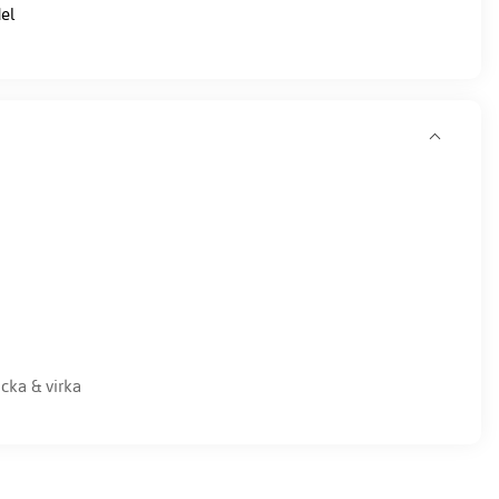
el
icka & virka