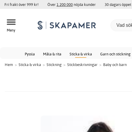
Fri frakt över 999 kr!
Över
1 200 000
nöjda kunder
30 dagars öppet
Meny
Pyssla
Måla & rita
Sticka & virka
Garn och stickning
Hem
>
Sticka & virka
>
Stickning
>
Stickbeskrivningar
>
Baby och barn