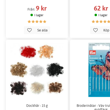
9 kr
62 kr
Från:
I lager
I lager
Se alla
Kö
Dockhår - 15 g
Broderinålar - Väv tr
guldfärg