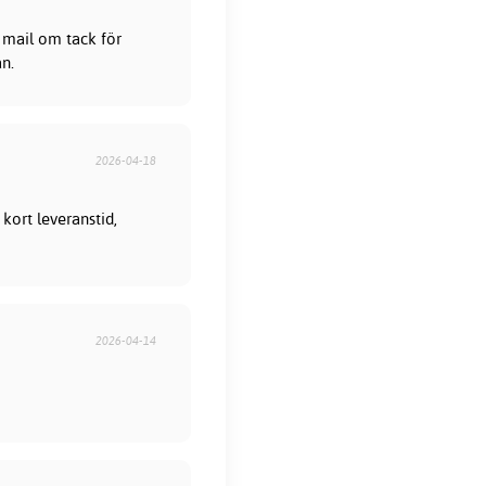
 mail om tack för
ån.
2026-04-18
kort leveranstid,
2026-04-14