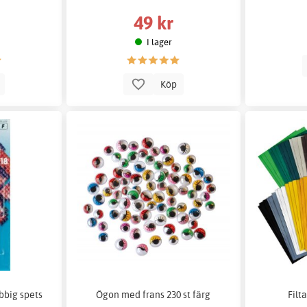
49 kr
I lager
p
Köp
ubbig spets
Ögon med frans 230 st färg
Filta