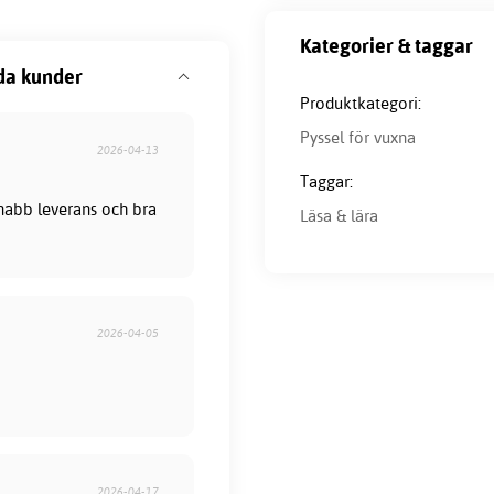
Kategorier & taggar
da kunder
Produktkategori:
Pyssel för vuxna
2026-04-13
Taggar:
 Snabb leverans och bra
Läsa & lära
2026-04-05
2026-04-17