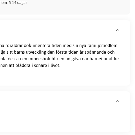
inom: 5-14 dagar
vna föräldrar dokumentera tiden med sin nya familjemedlem
 följa sitt barns utveckling den första tiden är spännande och
amla dessa i en minnesbok blir en fin gåva när barnet är äldre
en att bläddra i senare i livet.