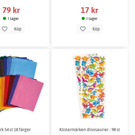
79 kr
17 kr
I lager
I lager
Köp
Köp
rk 54 st 18 färger
Klistermärken dinosaurier - 98 st