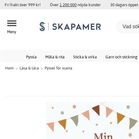
Fri frakt över 999 kr!
Över
1 200 000
nöjda kunder
30 dagars öppet
Meny
Pyssla
Måla & rita
Sticka & virka
Garn och stickning
Hem
>
Läsa & lära
>
Pyssel för vuxna