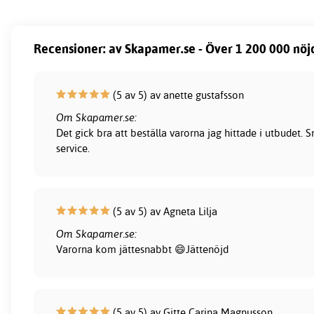
Recensioner: av Skapamer.se - Över 1 200 000 nöj
(5 av 5) av anette gustafsson
Om Skapamer.se:
Det gick bra att beställa varorna jag hittade i utbudet.
service.
(5 av 5) av Agneta Lilja
Om Skapamer.se:
Varorna kom jättesnabbt 😄Jättenöjd
(5 av 5) av Gitte Carina Magnusson