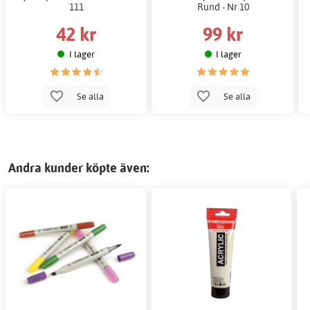
111
Rund - Nr 10
42 kr
99 kr
I lager
I lager
Se alla
Se alla
Andra kunder köpte även: