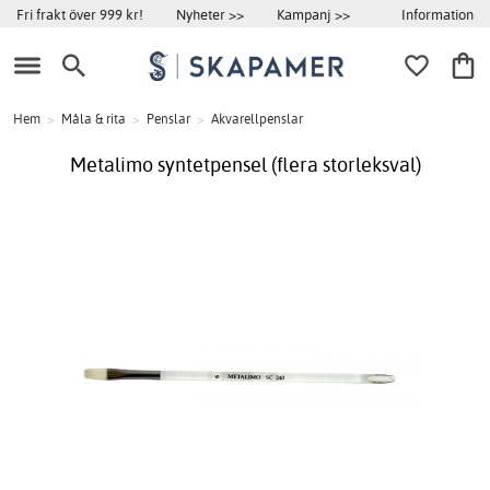
Information
Fri frakt över 999 kr!
Nyheter >>
Kampanj >>
Hem
>
Måla & rita
>
Penslar
>
Akvarellpenslar
Metalimo syntetpensel (flera storleksval)