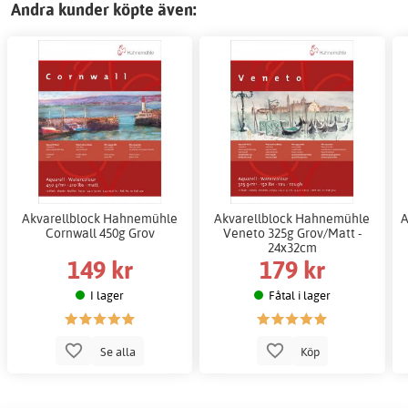
Andra kunder köpte även:
Akvarellblock Hahnemühle
Akvarellblock Hahnemühle
A
Cornwall 450g Grov
Veneto 325g Grov/Matt -
24x32cm
149 kr
179 kr
I lager
Fåtal i lager
Se alla
Köp