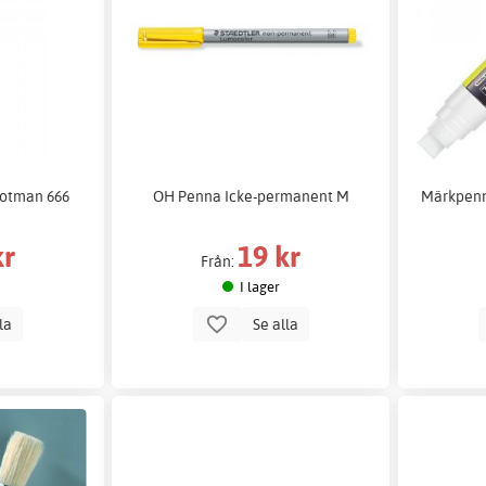
Cotman 666
OH Penna Icke-permanent M
Märkpenn
kr
19 kr
Från:
I lager
lla
Se alla