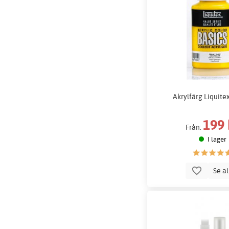
Akrylfärg Liquite
199 
Från:
I lager
Se a