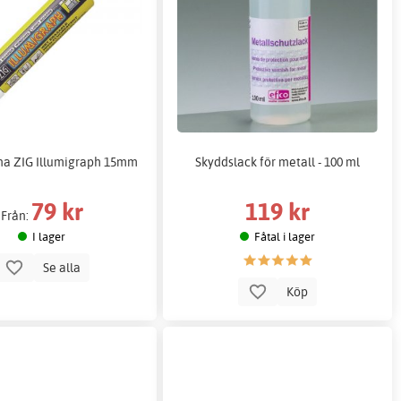
a ZIG Illumigraph 15mm
Skyddslack för metall - 100 ml
79 kr
119 kr
Från:
I lager
Fåtal i lager
Se alla
Köp