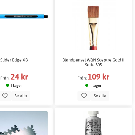
Slider Edge XB
Blandpensel W&N Sceptre Gold II
Serie 505
24 kr
109 kr
Från:
Från:
I lager
I lager
Se alla
Se alla