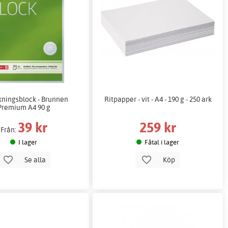
ningsblock - Brunnen
Ritpapper - vit - A4 - 190 g - 250 ark
Premium A4 90 g
39 kr
259 kr
Från:
I lager
Fåtal i lager
Se alla
Köp