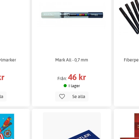
ylmarker
Mark All - 0,7 mm
Fiberpe
kr
46 kr
Från:
I lager
lla
Se alla