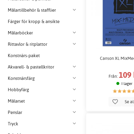
Målartillbehör & stafflier
Färger för kropp & ansikte
Målarböcker
Rittavlor & ritplattor
Konstnärs-paket
Canson XL MixMe
Akvarell- & pastellkritor
109 
Från:
Konstnärsfärg
I lager
Hobbyfärg
Målarset
Se a
Penslar
Tryck