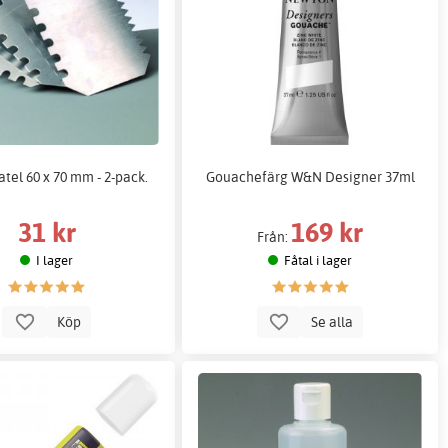
atel 60 x 70 mm - 2-pack.
Gouachefärg W&N Designer 37ml
31 kr
169 kr
Från:
I lager
Fåtal i lager
Köp
Se alla