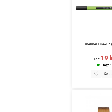
Fineliner Line-Up 
19 
Från:
I lager
Se a