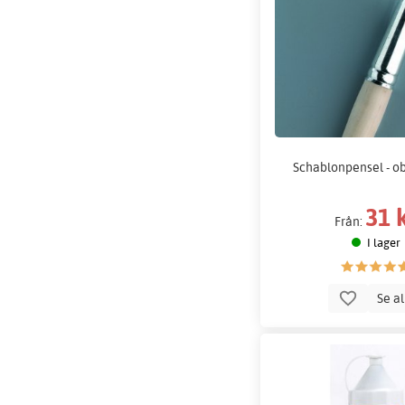
Schablonpensel - o
31 
Från:
I lager
Se a