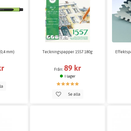
(0,4 mm)
Teckningspapper 1557 180g
Effektsp
kr
89 kr
Från:
I lager
lla
Se alla