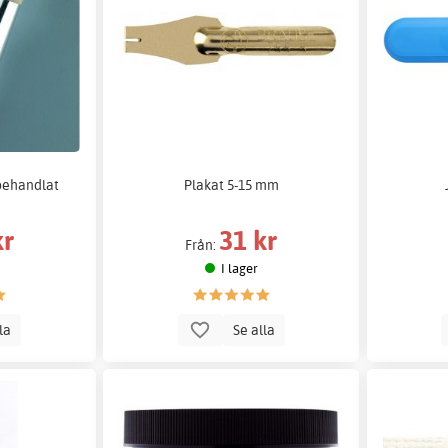
behandlat
Plakat 5-15 mm
kr
31 kr
Från:
I lager
lla
Se alla