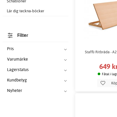
Schabloner
Lär dig teckna-böcker
Filter
Pris
Staffli Ritbräda - A
Varumärke
649 k
Lagerstatus
Fåtal i lag
Kundbetyg
Kö
Nyheter