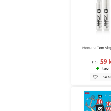
Montana Tom Akr
59 
Från:
I lager
Se a