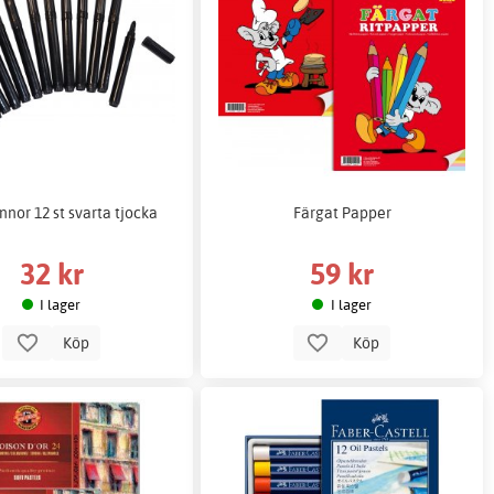
nnor 12 st svarta tjocka
Färgat Papper
32 kr
59 kr
I lager
I lager
Köp
Köp