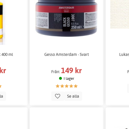
x 400 ml
Gesso Amsterdam - Svart
Lukas
kr
149 kr
Från:
I lager
lla
Se alla