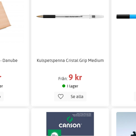
2 - Danube
Kulspetspenna Cristal Grip Medium
r
9 kr
Från:
er
I lager
p
Se alla