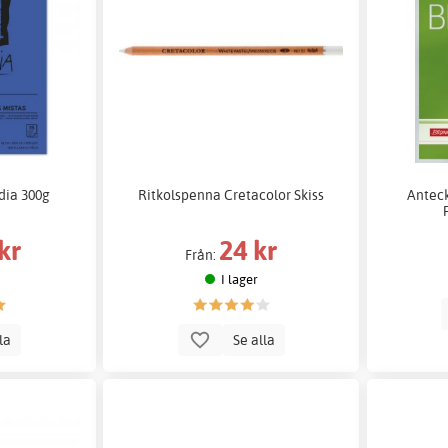
dia 300g
Ritkolspenna Cretacolor Skiss
Anteck
kr
24 kr
Från:
I lager
lla
Se alla