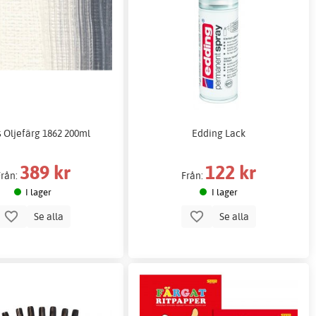
 Oljefärg 1862 200ml
Edding Lack
389 kr
122 kr
Från:
Från:
I lager
I lager
Se alla
Se alla