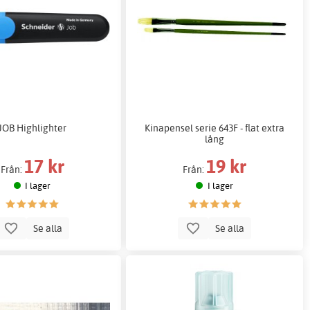
JOB Highlighter
Kinapensel serie 643F - flat extra
lång
17 kr
19 kr
Från:
Från:
I lager
I lager
Se alla
Se alla