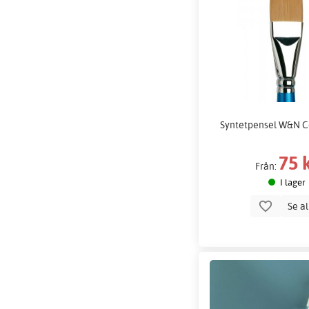
Syntetpensel W&N 
75 
Från:
I lager
Se a