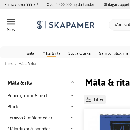
Fri frakt över 999 kr!
Över
1 200 000
nöjda kunder
30 dagars öppet
Meny
Pyssla
Måla & rita
Sticka & virka
Garn och stickning
Hem
>
Måla & rita
Måla & rit
Måla & rita
Pennor, kritor & tusch
Filter
Block
Fernissa & målarmedier
Målardukar & pannåer