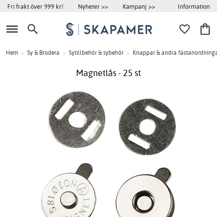
Information
Fri frakt över 999 kr!
Nyheter >>
Kampanj >>
Hem
>
Sy & Brodera
>
Sytillbehör & sybehör
>
Knappar & andra fästanordning
Magnetlås - 25 st