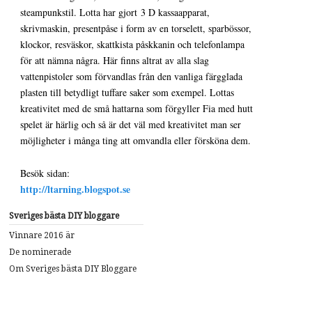
steampunkstil. Lotta har gjort 3 D kassaapparat,
skrivmaskin, presentpåse i form av en torselett, sparbössor,
klockor, resväskor, skattkista påskkanin och telefonlampa
för att nämna några. Här finns altrat av alla slag
vattenpistoler som förvandlas från den vanliga färgglada
plasten till betydligt tuffare saker som exempel. Lottas
kreativitet med de små hattarna som förgyller Fia med hutt
spelet är härlig och så är det väl med kreativitet man ser
möjligheter i många ting att omvandla eller försköna dem.
Besök sidan:
http://ltarning.blogspot.se
Sveriges bästa DIY bloggare
Vinnare 2016 är
De nominerade
Om Sveriges bästa DIY Bloggare