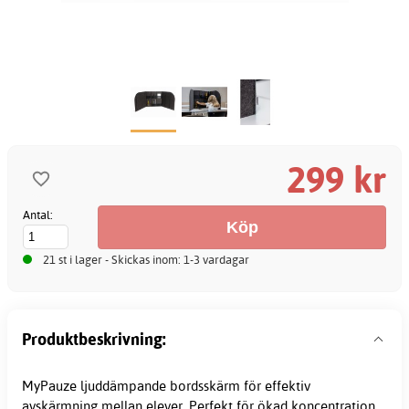
299 kr
Antal:
21 st i lager - Skickas inom: 1-3 vardagar
Produktbeskrivning:
MyPauze ljuddämpande bordsskärm för effektiv
avskärmning mellan elever. Perfekt för ökad koncentration