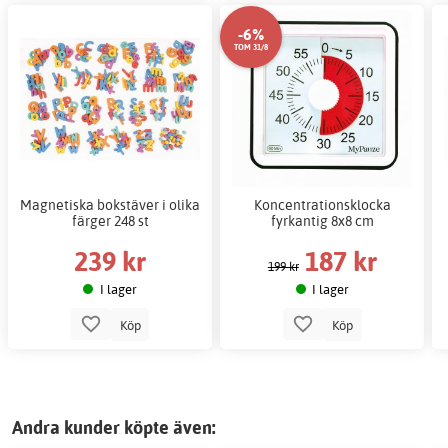
-6%
TOM 31/8
Magnetiska bokstäver i olika
Koncentrationsklocka
färger 248 st
fyrkantig 8x8 cm
239 kr
187 kr
199 kr
I lager
I lager
Köp
Köp
Andra kunder köpte även: