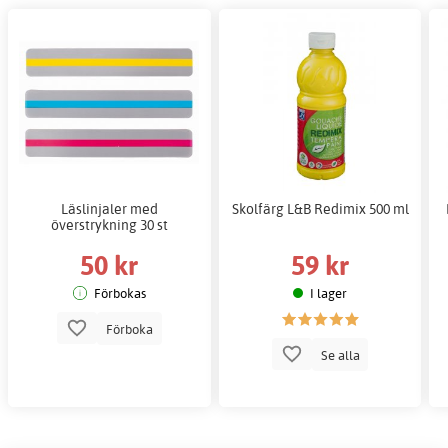
Läslinjaler med
Skolfärg L&B Redimix 500 ml
överstrykning 30 st
50 kr
59 kr
Förbokas
I lager
Förboka
Se alla