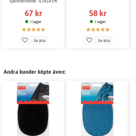
självhäftande - 6.5x14 cm
67 kr
58 kr
I lager
I lager
Se alla
Se alla
Andra kunder köpte även: