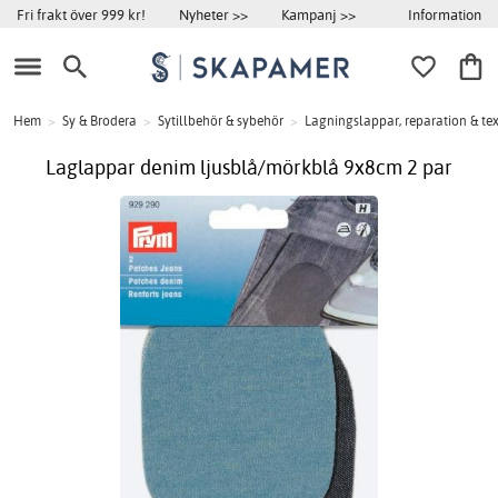
Information
Fri frakt över 999 kr!
Nyheter >>
Kampanj >>
Hem
>
Sy & Brodera
>
Sytillbehör & sybehör
>
Lagningslappar, reparation & tex
Laglappar denim ljusblå/mörkblå 9x8cm 2 par