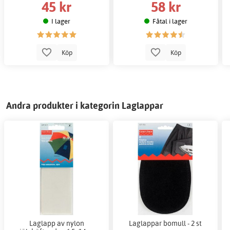
45 kr
58 kr
I lager
Fåtal i lager
Köp
Köp
Andra produkter i kategorin Laglappar
Laglapp av nylon
Laglappar bomull - 2 st