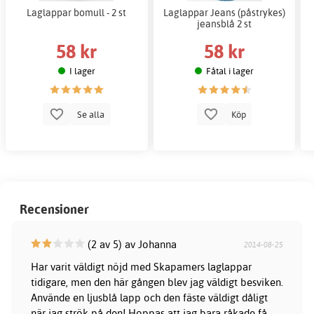
Laglappar bomull - 2 st
Laglappar Jeans (påstrykes)
jeansblå 2 st
58 kr
58 kr
I lager
Fåtal i lager
Se alla
Köp
Recensioner
(2 av 5) av Johanna
2014-08-25
Har varit väldigt nöjd med Skapamers laglappar
tidigare, men den här gången blev jag väldigt besviken.
Använde en ljusblå lapp och den fäste väldigt dåligt
när jag strök på den! Hoppas att jag bara råkade få