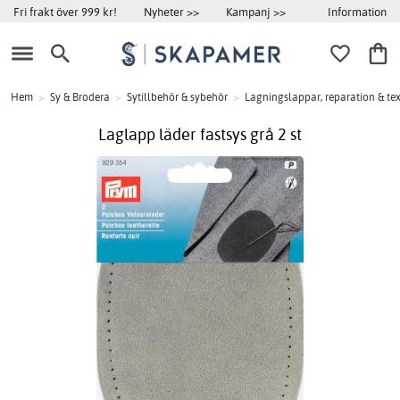
Information
Fri frakt över 999 kr!
Nyheter >>
Kampanj >>
Hem
>
Sy & Brodera
>
Sytillbehör & sybehör
>
Lagningslappar, reparation & tex
Laglapp läder fastsys grå 2 st