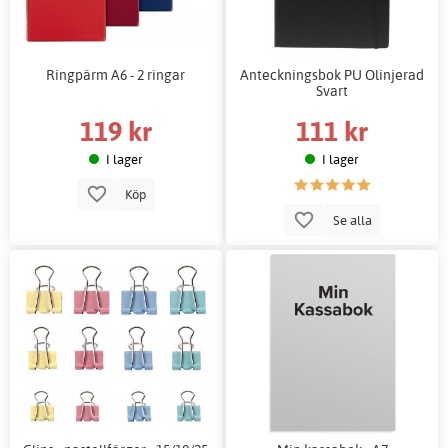
Ringpärm A6 - 2 ringar
Anteckningsbok PU Olinjerad
Svart
119 kr
111 kr
I lager
I lager
Köp
Se alla