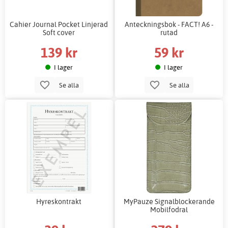
Cahier Journal Pocket Linjerad
Anteckningsbok - FACT! A6 -
Soft cover
rutad
139 kr
59 kr
I lager
I lager
Se alla
Se alla
Hyreskontrakt
MyPauze Signalblockerande
Mobilfodral