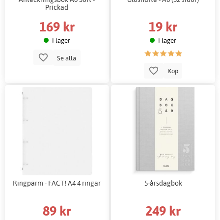
Prickad
169 kr
19 kr
I lager
I lager
Se alla
Köp
Ringpärm - FACT! A4 4 ringar
5-årsdagbok
89 kr
249 kr