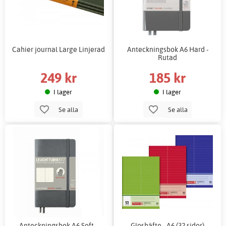
Cahier journal Large Linjerad
Anteckningsbok A6 Hard -
Rutad
249 kr
185 kr
I lager
I lager
Se alla
Se alla
Anteckningsbok A6 Soft -
Gloshäfte - A6 (32 sidor)