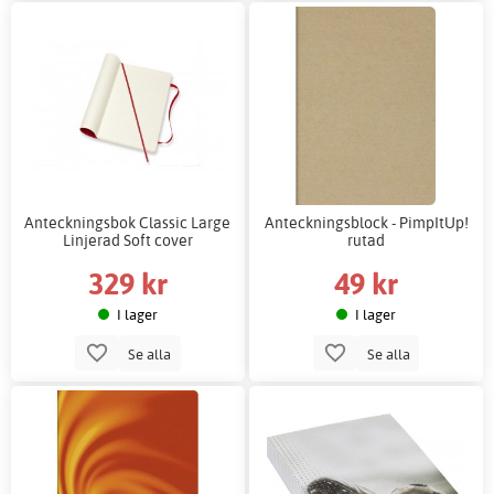
Anteckningsbok Classic Large
Anteckningsblock - PimpItUp!
Linjerad Soft cover
rutad
329 kr
49 kr
I lager
I lager
Se alla
Se alla