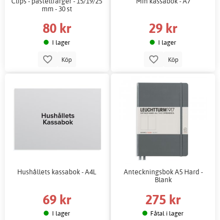
Clips - pastellfärger - 15/19/25
Min kassabok - A7
mm - 30 st
80 kr
29 kr
I lager
I lager
Köp
Köp
Hushållets kassabok - A4L
Anteckningsbok A5 Hard -
Blank
69 kr
275 kr
I lager
Fåtal i lager