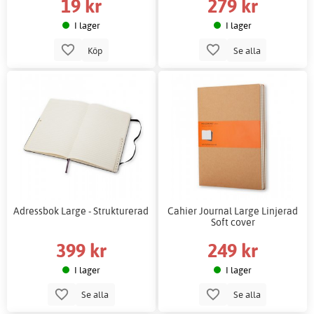
19 kr
279 kr
I lager
I lager
Köp
Se alla
Adressbok Large - Strukturerad
Cahier Journal Large Linjerad
Soft cover
399 kr
249 kr
I lager
I lager
Se alla
Se alla