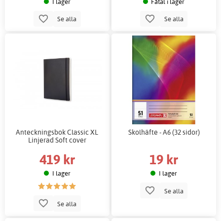
I lager
Fåtal i lager
Se alla
Se alla
Anteckningsbok Classic XL
Skolhäfte - A6 (32 sidor)
Linjerad Soft cover
419 kr
19 kr
I lager
I lager
Se alla
Se alla