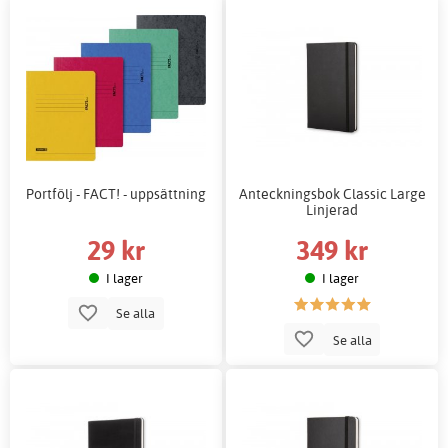
Portfölj - FACT! - uppsättning
Anteckningsbok Classic Large
Linjerad
29 kr
349 kr
I lager
I lager
Se alla
Se alla