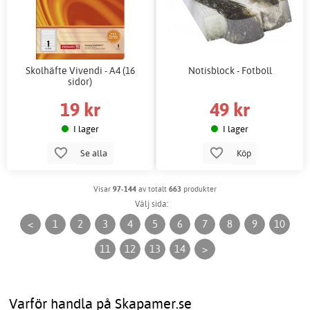
Skolhäfte Vivendi - A4 (16
Notisblock - Fotboll
sidor)
19 kr
49 kr
I lager
I lager
Se alla
Köp
Visar
97-144
av totalt
663
produkter
Välj sida:
<
1
2
3
4
5
6
7
8
9
10
11
12
13
14
>
Varför handla på Skapamer.se