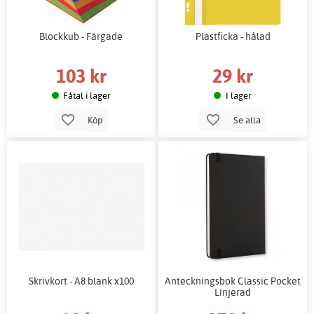
Blockkub - Färgade
Plastficka - hålad
103 kr
29 kr
Fåtal i lager
I lager
Köp
Se alla
Skrivkort - A8 blank x100
Anteckningsbok Classic Pocket
Linjerad