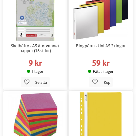
Skolhäfte - A5 återvunnet
Ringpärm - Uni A5 2 ringar
papper (16 sidor)
9 kr
59 kr
I lager
Fåtal i lager
Se alla
Köp