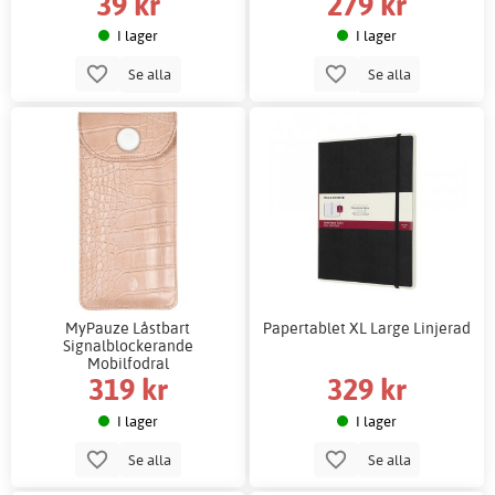
39 kr
279 kr
I lager
I lager
Se alla
Se alla
MyPauze Låstbart
Papertablet XL Large Linjerad
Signalblockerande
Mobilfodral
319 kr
329 kr
I lager
I lager
Se alla
Se alla