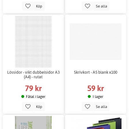
Köp
Se alla
Lössidor - vikt dubbelsidor A3
Skrivkort - A5 blank x100
(A4) - rutat
79 kr
59 kr
Fåtal i lager
I lager
Köp
Se alla