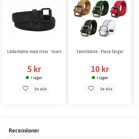
Läderbälte med nitar - Svart
Textilbälte - Flera färger
5 kr
10 kr
I lager
I lager
Se alla
Se alla
Recensioner