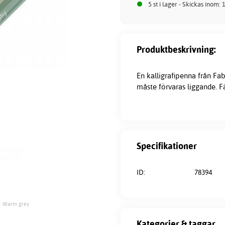
5 st i lager - Skickas inom:
Produktbeskrivning:
En
kalligrafipenna
från Fab
måste förvaras liggande. Fä
Specifikationer
ID:
78394
 - Warm grey
Kategorier & taggar