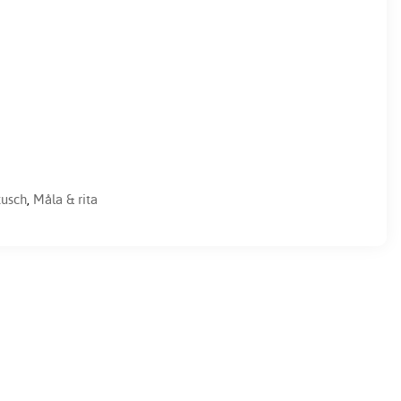
tusch
,
Måla & rita