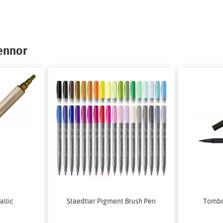
pennor
allic
Staedtler Pigment Brush Pen
Tombo