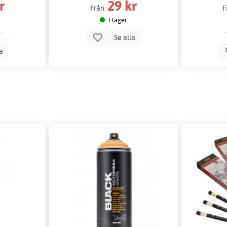
r
29 kr
Från:
F
I lager
Se alla
la