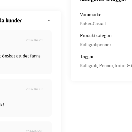
Varumärke:
da kunder
Faber-Castell
Produktkategori:
2026-04-20
Kalligrafipennor
 önskat att det fanns
Taggar:
Kalligrafi
,
Pennor, kritor & 
2026-04-10
ck!
2026-04-04