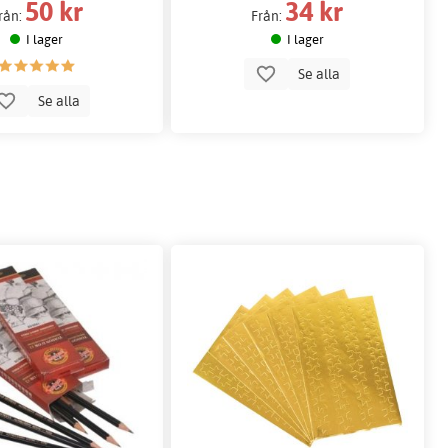
50 kr
34 kr
rån:
Från:
I lager
I lager
Se alla
Se alla