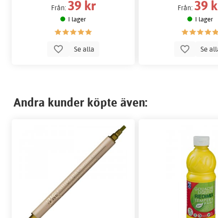
39 kr
39 k
Från:
Från:
I lager
I lager
Se alla
Se al
Andra kunder köpte även: