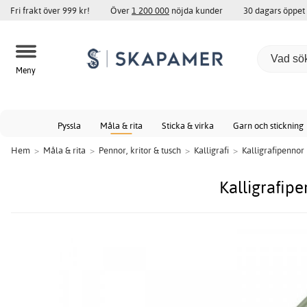
Fri frakt över 999 kr!
Över
1 200 000
nöjda kunder
30 dagars öppet
Meny
Pyssla
Måla & rita
Sticka & virka
Garn och stickning
Hem
>
Måla & rita
>
Pennor, kritor & tusch
>
Kalligrafi
>
Kalligrafipennor
Kalligrafip