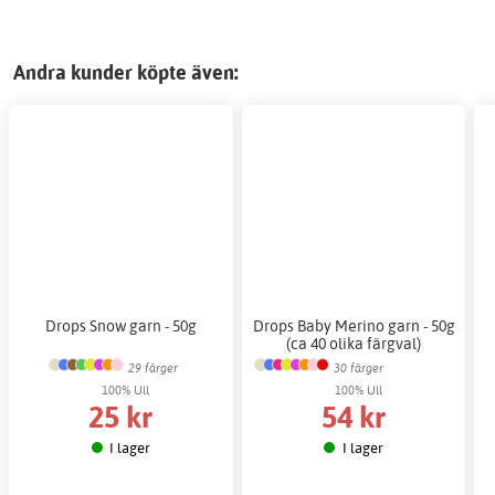
Andra kunder köpte även:
Drops Snow garn - 50g
Drops Baby Merino garn - 50g
(ca 40 olika färgval)
29 färger
30 färger
100% Ull
100% Ull
25 kr
54 kr
I lager
I lager